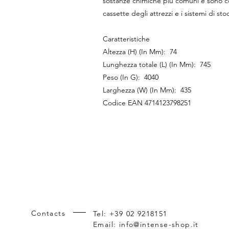
sostanze chimiche più comuni e sono co
cassette degli attrezzi e i sistemi di s
Caratteristiche
Altezza (H) (In Mm): 74
Lunghezza totale (L) (In Mm): 745
Peso (In G): 4040
Larghezza (W) (In Mm): 435
Codice EAN 4714123798251
Contacts
Tel: +39 02 9218151
Email:
info@intense-shop.it