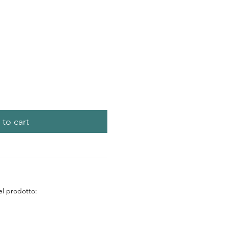
to cart
l prodotto: