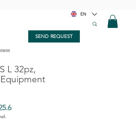
EN
SEND REQUEST
pment
FS L 32pz,
 Equipment
25.6
ncl.