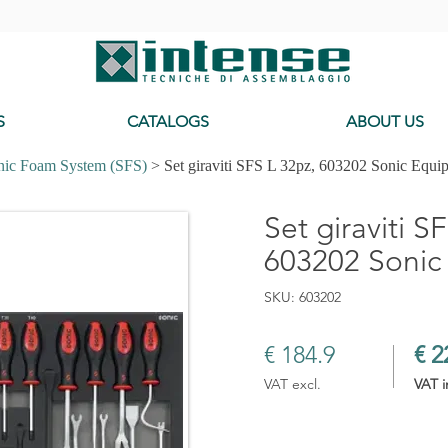
-
S
CATALOGS
ABOUT US
nic Foam System (SFS)
> Set giraviti SFS L 32pz, 603202 Sonic Equi
Set giraviti S
603202 Sonic
SKU: 603202
€ 184.9
€ 2
VAT excl.
VAT i