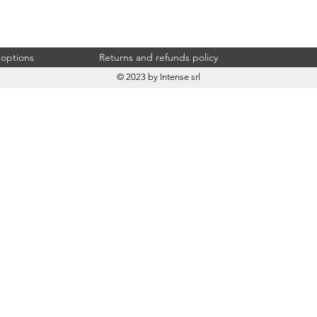
 options
Returns and refunds policy
© 2023 by Intense srl