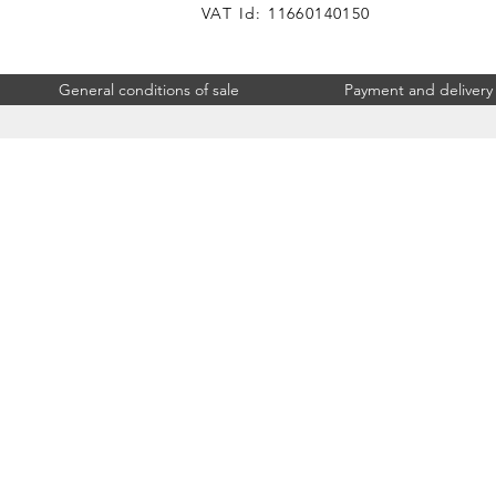
VAT Id: 11660140150
General conditions of sale
Payment and delivery