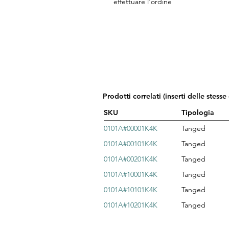
effettuare l'ordine
Prodotti correlati (inserti delle stesse
SKU
Tipologia
0101A#00001K4K
Tanged
0101A#00101K4K
Tanged
0101A#00201K4K
Tanged
0101A#10001K4K
Tanged
0101A#10101K4K
Tanged
0101A#10201K4K
Tanged