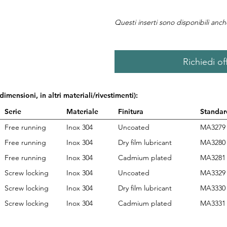
Questi inserti sono disponibili anc
Richiedi of
 dimensioni, in altri materiali/rivestimenti):
Serie
Materiale
Finitura
Standar
Free running
Inox 304
Uncoated
MA3279
Free running
Inox 304
Dry film lubricant
MA3280
Free running
Inox 304
Cadmium plated
MA3281
Screw locking
Inox 304
Uncoated
MA3329
Screw locking
Inox 304
Dry film lubricant
MA3330
Screw locking
Inox 304
Cadmium plated
MA3331