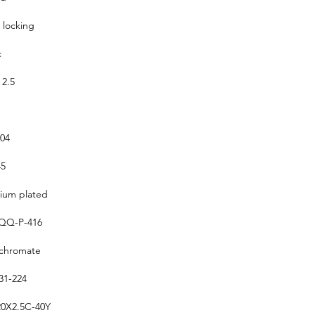
 locking
c
 2.5
304
5
um plated
QQ-P-416
 chromate
1-224
0X2.5C-40Y