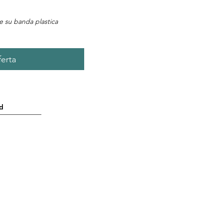
he su banda plastica
ferta
d