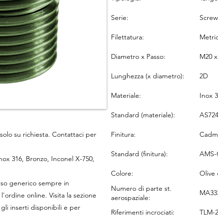
Serie:
Screw
Filettatura:
Metri
Diametro x Passo:
M20 x
Lunghezza (x diametro):
2D
Materiale:
Inox 
Standard (materiale):
AS724
Finitura:
Cadmi
solo su richiesta. Contattaci per
Standard (finitura):
AMS-
 Inox 316, Bronzo, Inconel X-750,
Colore:
Olive
r uso generico sempre in
Numero di parte st.
MA333
'ordine online. Visita la sezione
aerospaziale:
li inserti disponibili e per
Riferimenti incrociati:
TLM-2