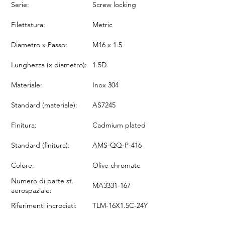
Serie:
Screw locking
Filettatura:
Metric
Diametro x Passo:
M16 x 1.5
Lunghezza (x diametro):
1.5D
Materiale:
Inox 304
Standard (materiale):
AS7245
Finitura:
Cadmium plated
Standard (finitura):
AMS-QQ-P-416
Colore:
Olive chromate
Numero di parte st.
MA3331-167
aerospaziale:
Riferimenti incrociati:
TLM-16X1.5C-24Y