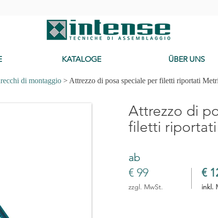
-
E
KATALOGE
ÜBER UNS
recchi di montaggio
> Attrezzo di posa speciale per filetti riportati Metr
Attrezzo di p
filetti riportat
ab
€ 99
€ 1
zzgl. MwSt.
inkl.