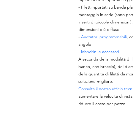
- Filetti riportati su banda pl
montaggio in serie (sono par
inserti di piccole dimensioni).
dimensioni più diffuse
-
Avvitatori programmabili
, c
angolo
-
Mandrini e accessori
A seconda della modalità di la
banco, con braccio), del diamet
della quantità di filetti da mo
soluzione migliore.
Consulta il nostro ufficio tecn
aumentare la velocità di instal
ridurre il costo per pezzo