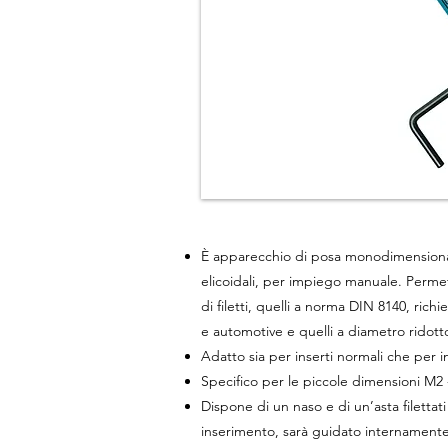
È apparecchio di posa monodimensionale 
elicoidali
,
per impiego manuale
. P
ermett
di filetti, quelli a norma
DIN
8140
, rich
e automotive e quelli a diametro ridot
Adatto sia per inserti normali che per i
Specifico per le piccole dimensioni M2
Dispone di un naso e di un’asta filettati 
inserimento, sarà guidato interna­mente 