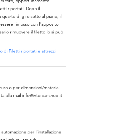
 nel foro, opportunamente
tti riportati. Dopo il
 quarto di giro sotto al piano, il
essere rimosso con l’apposito
ario rimuovere il filetto lo si può
di Filetti riportati e attrezzi
 Euro o per dimensioni/materiali
ta alla mail
info@intense-shop.it
automazione per l'installazione
andi volumi, tra cui: