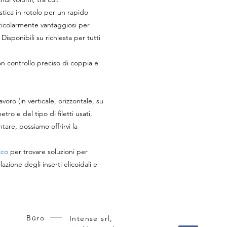
astica in rotolo per un rapido
ticolarmente vantaggiosi per
 Disponibili su richiesta per tutti
on controllo preciso di coppia e
voro (in verticale, orizzontale, su
ro e del tipo di filetti usati,
ntare, possiamo offrirvi la
ico
per trovare soluzioni per
lazione degli inserti elicoidali e
Büro
Intense srl,