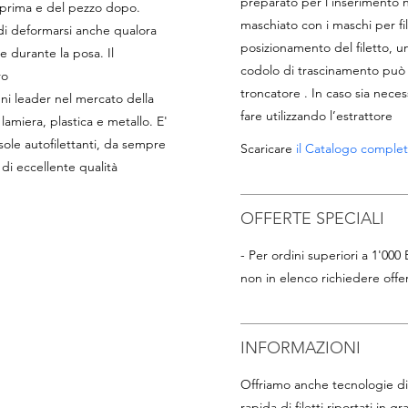
preparato per l’inserimento
o prima e del pezzo dopo.
maschiato con i maschi per file
di deformarsi anche qualora
posizionamento del filetto, un
e durante la posa. Il
codolo di trascinamento può 
ro
troncatore . In caso sia necess
nni leader nel mercato della
fare utilizzando l’estrattore
 lamiera, plastica e metallo. E'
ussole autofilettanti, da sempre
Scaricare
il Catalogo completo 
di eccellente qualità
OFFERTE SPECIALI
- Per ordini superiori a 1'000
non in elenco richiedere offer
INFORMAZIONI
Offriamo anche tecnologie di 
rapida di filetti riportati in gr