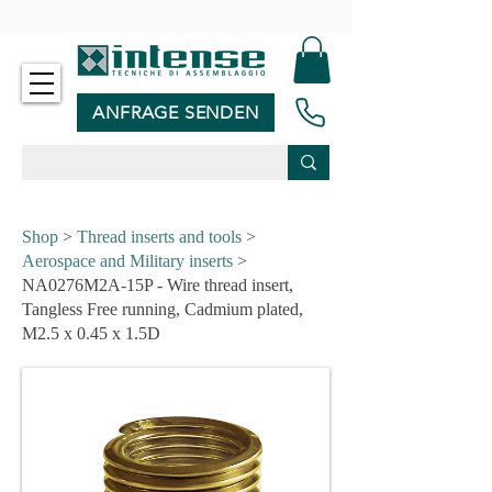
-
ANFRAGE SENDEN
Shop
>
Thread inserts and tools
>
Aerospace and Military inserts
>
NA0276M2A-15P - Wire thread insert,
Tangless Free running, Cadmium plated,
M2.5 x 0.45 x 1.5D