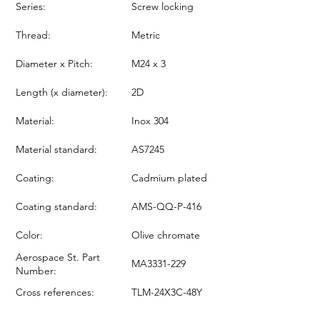
Series:
Screw locking
Thread:
Metric
Diameter x Pitch:
M24 x 3
Length (x diameter):
2D
Material:
Inox 304
Material standard:
AS7245
Coating:
Cadmium plated
Coating standard:
AMS-QQ-P-416
Color:
Olive chromate
Aerospace St. Part
MA3331-229
Number:
Cross references:
TLM-24X3C-48Y