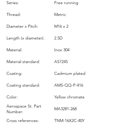
Series:
Free running
Thread:
Metric
Diameter x Pitch:
M16 x 2
Length (x diameter):
2.5D
Material:
Inox 304
Material standard:
AS7245
Coating:
Cadmium plated
Coating standard:
AMS-QQ-P-416
Color:
Yellow chromate
Aerospace St. Part
MA3281-268
Number:
Cross references:
TNM-16X2C-40Y