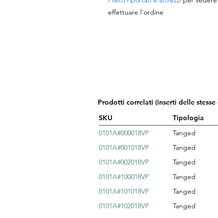
Filetti riportati e attrezzi
per vedere g
effettuare l'ordine
Prodotti correlati (inserti delle stesse
SKU
Tipologia
0101A#000018VP
Tanged
0101A#001018VP
Tanged
0101A#002018VP
Tanged
0101A#100018VP
Tanged
0101A#101018VP
Tanged
0101A#102018VP
Tanged