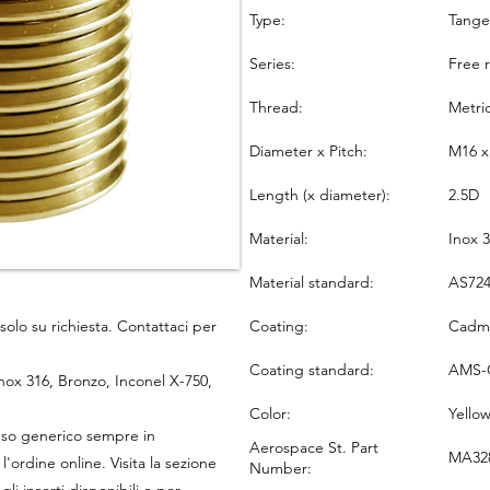
Type:
Tang
Series:
Free 
Thread:
Metri
Diameter x Pitch:
M16 x
Length (x diameter):
2.5D
Material:
Inox 
Material standard:
AS724
Coating:
Cadmi
solo su richiesta. Contattaci per
Coating standard:
AMS-
 Inox 316, Bronzo, Inconel X-750,
Color:
Yello
r uso generico sempre in
Aerospace St. Part
MA328
'ordine online. Visita la sezione
Number: