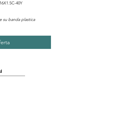
6X1.5C-40Y
he su banda plastica
ferta
d