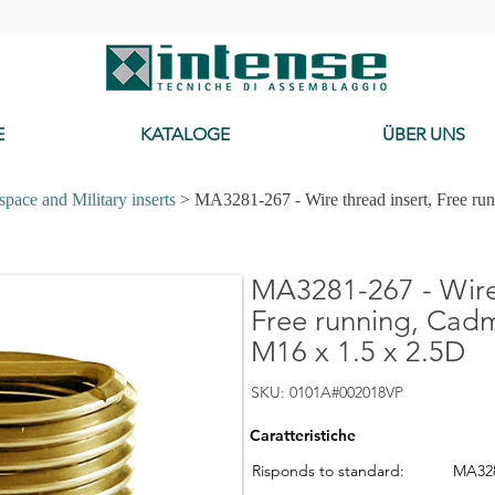
-
E
KATALOGE
ÜBER UNS
pace and Military inserts
> MA3281-267 - Wire thread insert, Free ru
MA3281-267 - Wire 
Free running, Cad
M16 x 1.5 x 2.5D
SKU: 0101A#002018VP
Caratteristiche
Risponds to standard:
MA32