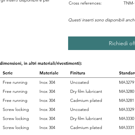
li inserti disponibili e per
Cross references:
TNM-1
Questi inserti sono disponibili anc
Richiedi of
 dimensioni, in altri materiali/rivestimenti):
Serie
Materiale
Finitura
Standar
Free running
Inox 304
Uncoated
MA3279
Free running
Inox 304
Dry film lubricant
MA3280
Free running
Inox 304
Cadmium plated
MA3281
Screw locking
Inox 304
Uncoated
MA3329
Screw locking
Inox 304
Dry film lubricant
MA3330
Screw locking
Inox 304
Cadmium plated
MA3331