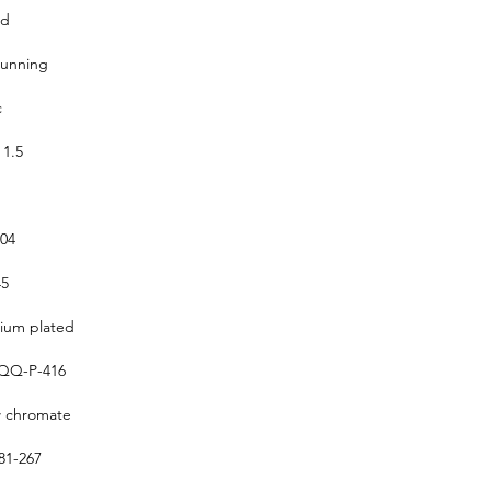
ed
running
c
 1.5
304
5
um plated
QQ-P-416
w chromate
1-267