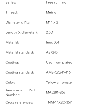
Series:
Free running
Thread:
Metric
Diameter x Pitch:
M14 x 2
Length (x diameter):
2.5D
Material:
Inox 304
Material standard:
AS7245
Coating:
Cadmium plated
Coating standard:
AMS-QQ-P-416
Color:
Yellow chromate
Aerospace St. Part
MA3281-266
Number:
Cross references:
TNM-14X2C-35Y