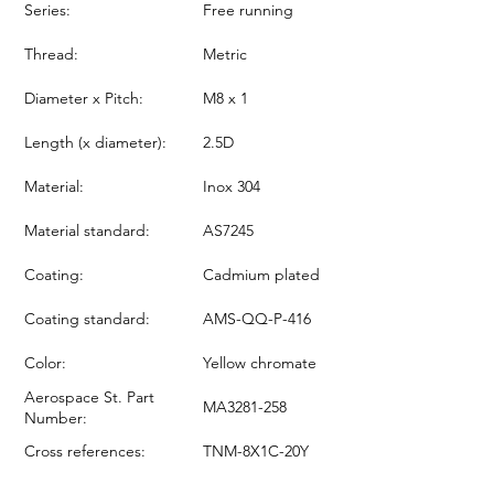
Series:
Free running
Thread:
Metric
Diameter x Pitch:
M8 x 1
Length (x diameter):
2.5D
Material:
Inox 304
Material standard:
AS7245
Coating:
Cadmium plated
Coating standard:
AMS-QQ-P-416
Color:
Yellow chromate
Aerospace St. Part
MA3281-258
Number:
Cross references:
TNM-8X1C-20Y