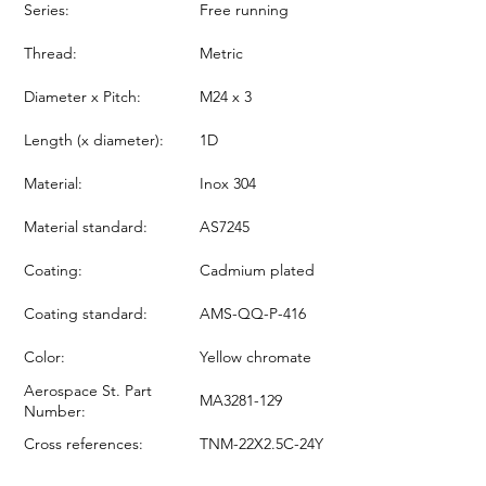
Series:
Free running
Thread:
Metric
Diameter x Pitch:
M24 x 3
Length (x diameter):
1D
Material:
Inox 304
Material standard:
AS7245
Coating:
Cadmium plated
Coating standard:
AMS-QQ-P-416
Color:
Yellow chromate
Aerospace St. Part
MA3281-129
Number:
Cross references:
TNM-22X2.5C-24Y