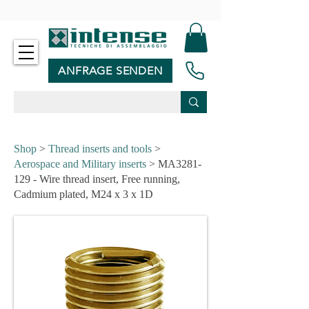
-
ANFRAGE SENDEN
Shop
>
Thread inserts and tools
>
Aerospace and Military inserts
> MA3281-
129 - Wire thread insert, Free running,
Cadmium plated, M24 x 3 x 1D