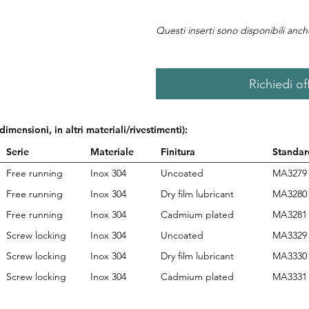
Questi inserti sono disponibili anc
Richiedi of
 dimensioni, in altri materiali/rivestimenti):
Serie
Materiale
Finitura
Standar
Free running
Inox 304
Uncoated
MA3279
Free running
Inox 304
Dry film lubricant
MA3280
Free running
Inox 304
Cadmium plated
MA3281
Screw locking
Inox 304
Uncoated
MA3329
Screw locking
Inox 304
Dry film lubricant
MA3330
Screw locking
Inox 304
Cadmium plated
MA3331