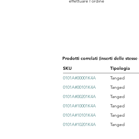
effettuare l'ordine
Prodotti correlati (inserti delle stesse
SKU
Tipologia
0101A#00001K4A
Tanged
0101A#00101K4A
Tanged
0101A#00201K4A
Tanged
0101A#10001K4A
Tanged
0101A#10101K4A
Tanged
0101A#10201K4A
Tanged