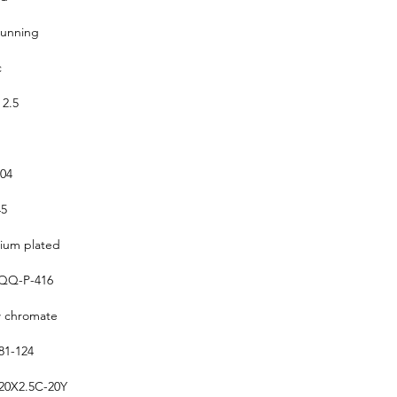
running
c
 2.5
304
5
um plated
QQ-P-416
w chromate
1-124
0X2.5C-20Y