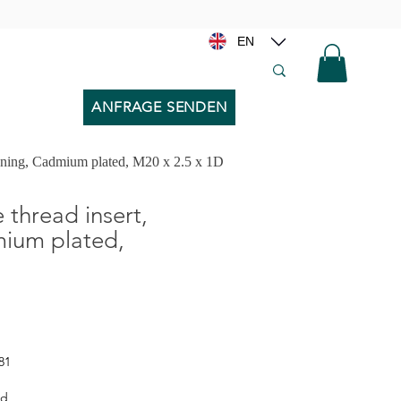
EN
ANFRAGE SENDEN
nning, Cadmium plated, M20 x 2.5 x 1D
thread insert,
mium plated,
81
ed