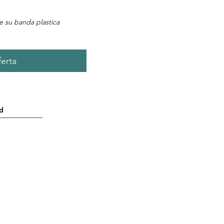
he su banda plastica
ferta
d