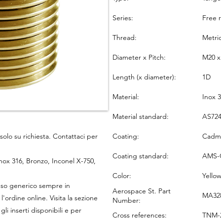
Series:
Free 
Thread:
Metri
Diameter x Pitch:
M20 x
Length (x diameter):
1D
Material:
Inox 
Material standard:
AS724
Coating:
Cadmi
solo su richiesta. Contattaci per
Coating standard:
AMS-
 Inox 316, Bronzo, Inconel X-750,
Color:
Yello
r uso generico sempre in
Aerospace St. Part
MA328
'ordine online. Visita la sezione
Number:
li inserti disponibili e per
Cross references:
TNM-2