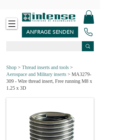
-
ANFRAGE SENDEN
Shop
>
Thread inserts and tools
>
Aerospace and Military inserts
> MA3279-
309 - Wire thread insert, Free running M8 x
1.25 x 3D