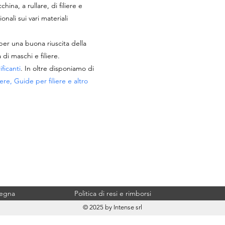
ina, a rullare, di filiere e
ionali sui vari materiali
per una buona riuscita della
di maschi e filiere.
ificanti
. In oltre disponiamo di
ere, Guide per filiere e altro
segna
Politica di resi e rimborsi
© 2025 by Intense srl