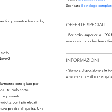
Scaricare
il catalogo completo
 fori passanti e fori ciechi,
OFFERTE SPECIALI
- Per ordini superiori a 1'000
non in elenco richiedere offer
o corto
0 N/mm2
INFORMAZIONI
- Siamo a disposizione alle 
al telefono, email o chat qui s
olarmente consigliato per
e) - truciolo corto.
hi e passanti.
rodotta con i più elevati
tature precise di qualità. Una