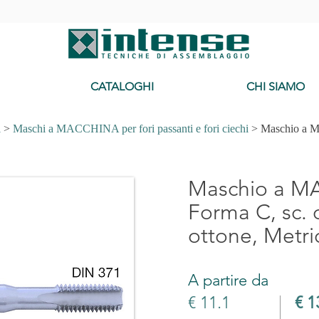
-
CATALOGHI
CHI SIAMO
Cerca Maschi, Filiere per Diametro x Passo >>
i
>
Maschi a MACCHINA per fori passanti e fori ciechi
> Maschio a M
Maschio a 
Forma C, sc. d
ottone, Metri
A partire da
€ 11.1
€ 1