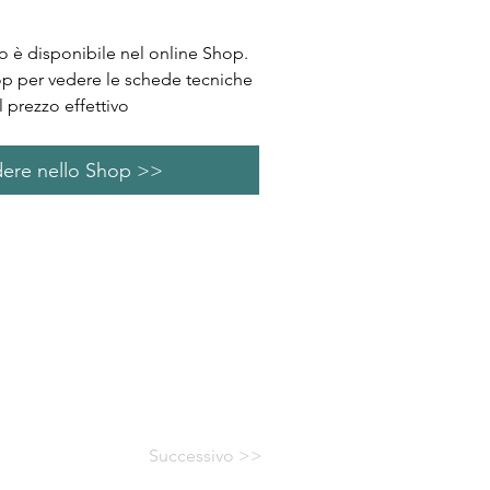
 è disponibile nel online Shop.
op per vedere le schede tecniche
l prezzo effettivo
ere nello Shop >>
Successivo >>