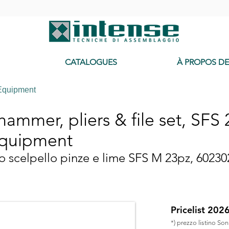
-
CATALOGUES
À PROPOS D
Equipment
 hammer, pliers & file set, SFS
Equipment
lo scelpello pinze e lime SFS M 23pz, 6023
Pricelist 202
*) prezzo listino So