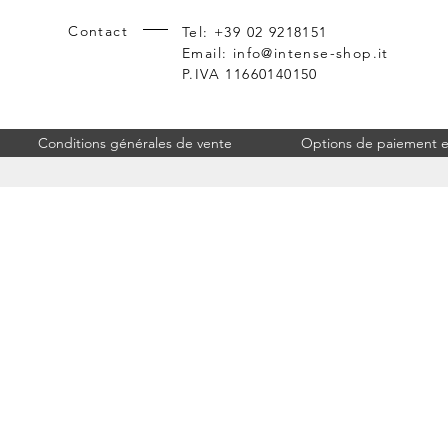
Contact
Tel: +39 02 9218151
Email:
info@intense-shop.it
P.IVA 11660140150
Conditions générales de vente
Options de paiement et