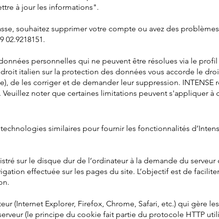
ttre à jour les informations".
passe, souhaitez supprimer votre compte ou avez des problèmes
39 02.9218151.
données personnelles qui ne peuvent être résolues via le profil 
droit italien sur la protection des données vous accorde le dr
e), de les corriger et de demander leur suppression. INTENSE
. Veuillez noter que certaines limitations peuvent s'appliquer à c
technologies similaires pour fournir les fonctionnalités d’Inten
istré sur le disque dur de l’ordinateur à la demande du serveur qu
gation effectuée sur les pages du site. L’objectif est de faciliter
on.
teur (Internet Explorer, Firefox, Chrome, Safari, etc.) qui gère le
 serveur (le principe du cookie fait partie du protocole HTTP uti