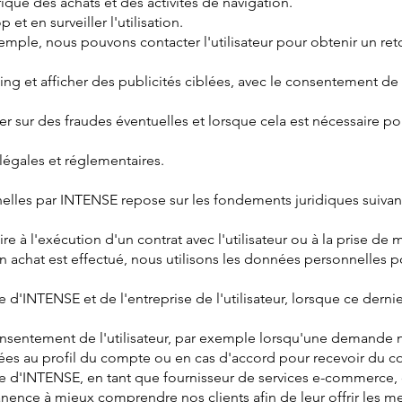
ique des achats et des activités de navigation.
et en surveiller l'utilisation.
mple, nous pouvons contacter l'utilisateur pour obtenir un reto
 et afficher des publicités ciblées, avec le consentement de l'u
er sur des fraudes éventuelles et lorsque cela est nécessaire 
légales et réglementaires.
lles par INTENSE repose sur les fondements juridiques suivant
re à l'exécution d'un contrat avec l'utilisateur ou à la prise de
n achat est effectué, nous utilisons les données personnelles po
time d'INTENSE et de l'entreprise de l'utilisateur, lorsque ce d
nsentement de l'utilisateur, par exemple lorsqu'une demande n
utées au profil du compte ou en cas d'accord pour recevoir du 
time d'INTENSE, en tant que fournisseur de services e-commerce
ence à mieux comprendre nos clients afin de leur offrir les mei