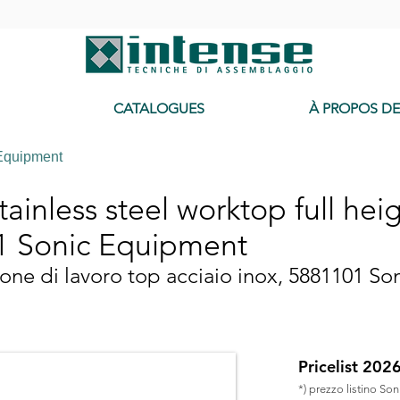
-
CATALOGUES
À PROPOS D
Equipment
ainless steel worktop full hei
1 Sonic Equipment
one di lavoro top acciaio inox, 5881101 S
Pricelist 202
*) prezzo listino So