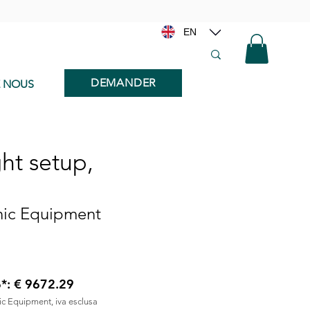
EN
DEMANDER
E NOUS
ght setup,
onic Equipment
6*: € 9672.29
nic Equipment, iva esclusa