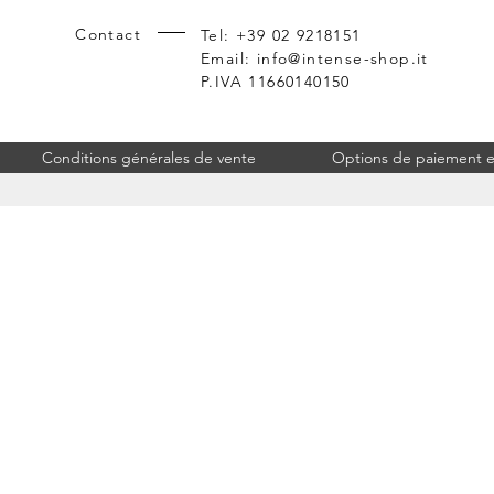
Contact
Tel: +39 02 9218151
Email:
info@intense-shop.it
P.IVA 11660140150
Conditions générales de vente
Options de paiement et