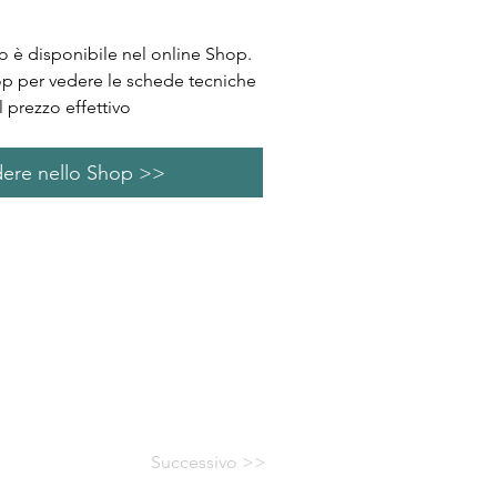
 è disponibile nel online Shop.
op per vedere le schede tecniche
l prezzo effettivo
ere nello Shop >>
Successivo >>