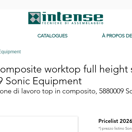
-
CATALOGUES
À PROPOS D
Equipment
mposite worktop full height s
9 Sonic Equipment
one di lavoro top in composito, 5880009 
Pricelist 202
*) prezzo listino So