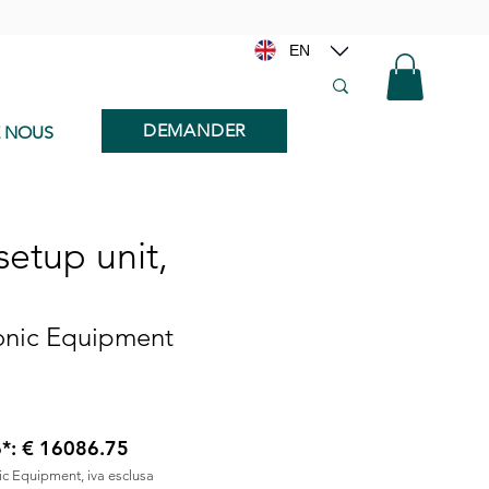
EN
DEMANDER
E NOUS
etup unit,
Sonic Equipment
6*: € 16086.75
nic Equipment, iva esclusa