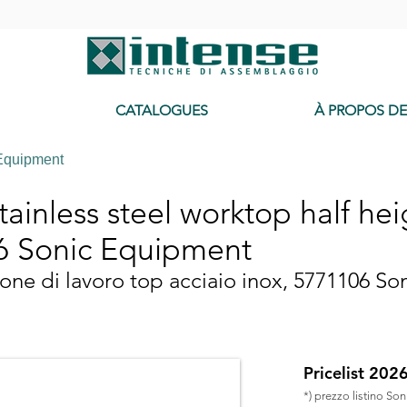
-
CATALOGUES
À PROPOS D
Equipment
ainless steel worktop half hei
6 Sonic Equipment
one di lavoro top acciaio inox, 5771106 S
Pricelist 202
*) prezzo listino So