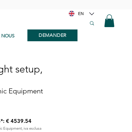
EN
DEMANDER
E NOUS
ght setup,
onic Equipment
6*: € 4539.54
nic Equipment, iva esclusa