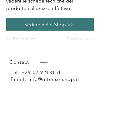
vedere le schede tecniche del
prodotto e il prezzo effettivo
Vedere nello Shop >>
<< Precedente
Successivo >>
Contact
Tel:
+39 02 9218151
Email:
info@intense-shop.it
P.IVA
11660140150
Bureau
Intense srl,
via Novara 1,
Cernusco sul Naviglio, MI,
20063, Italy