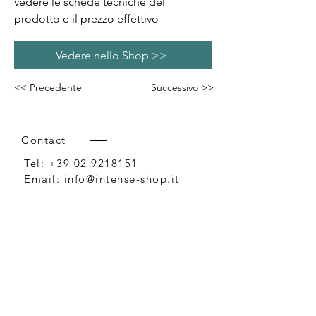
vedere le schede tecniche del
prodotto e il prezzo effettivo
Vedere nello Shop >>
<< Precedente
Successivo >>
Contact
Tel:
+39 02 9218151
Email:
info@intense-shop.it
P.IVA
11660140150
Bureau
Intense srl,
via Novara 1,
Cernusco sul Naviglio, MI,
20063, Italy