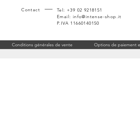
Contact
Tel: +39 02 9218151
Email:
info@intense-shop.it
P.IVA 11660140150
Conditions générales de vente
Options de paiement et