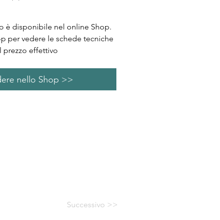
 è disponibile nel online Shop.
op per vedere le schede tecniche
l prezzo effettivo
ere nello Shop >>
Successivo >>