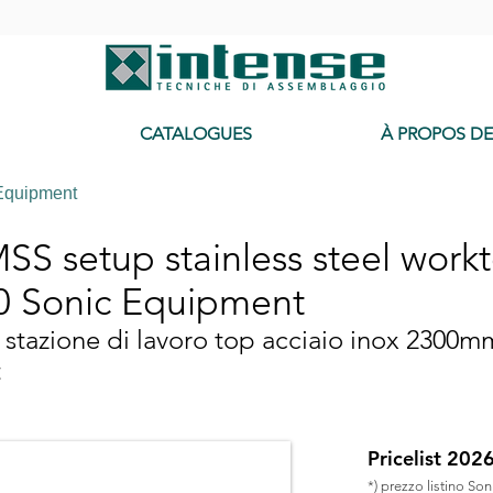
-
CATALOGUES
À PROPOS D
Equipment
S setup stainless steel wor
0 Sonic Equipment
tazione di lavoro top acciaio inox 2300m
t
Pricelist 202
*) prezzo listino So