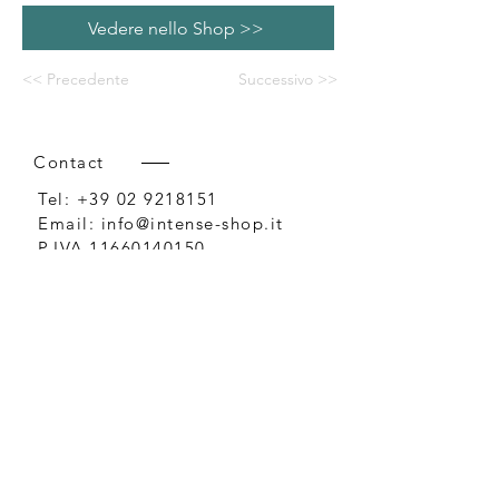
Vedere nello Shop >>
<< Precedente
Successivo >>
Contact
Tel:
+39 02 9218151
Email:
info@intense-shop.it
P.IVA
11660140150
Bureau
Intense srl,
via Novara 1,
Cernusco sul Naviglio, MI,
20063, Italy
Conditions générales de vente