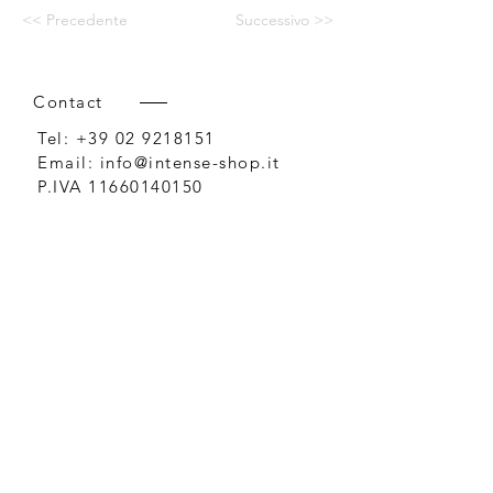
<< Precedente
Successivo >>
Contact
Tel:
+39 02 9218151
Email:
info@intense-shop.it
P.IVA
11660140150
Bureau
Intense srl,
via Novara 1,
Cernusco sul Naviglio, MI,
20063, Italy
Conditions générales de vente
Options de paiement et livraison