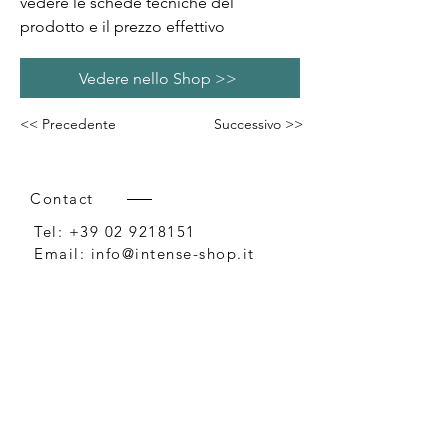
vedere le schede tecniche del
prodotto e il prezzo effettivo
Vedere nello Shop >>
<< Precedente
Successivo >>
Contact
Tel:
+39 02 9218151
Email:
info@intense-shop.it
P.IVA
11660140150
Bureau
Intense srl,
via Novara 1,
Cernusco sul Naviglio, MI,
20063, Italy