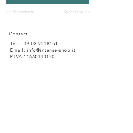
<< Precedente
Successivo >>
Contact
Tel:
+39 02 9218151
Email:
info@intense-shop.it
P.IVA
11660140150
Bureau
Intense srl,
via Novara 1,
Cernusco sul Naviglio, MI,
20063, Italy
Conditions générales de vente
Options de paiement et livraison