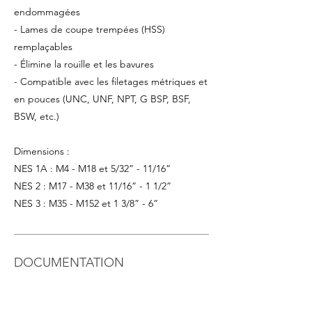
endommagées
- Lames de coupe trempées (HSS)
remplaçables
- Élimine la rouille et les bavures
- Compatible avec les filetages métriques et
en pouces (UNC, UNF, NPT, G BSP, BSF,
BSW, etc.)
Dimensions :
NES 1A : M4 - M18 et 5/32” - 11/16”
NES 2 : M17 - M38 et 11/16” - 1 1/2”
NES 3 : M35 - M152 et 1 3/8” - 6”
DOCUMENTATION
Voir
la fiche technique
Télécharger
le catalogue complet des outils