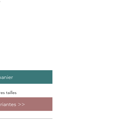
e
panier
s tailles
ariantes >>