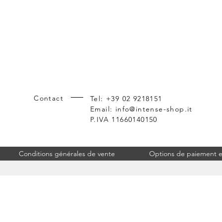
Contact
Tel: +39 02 9218151
Email:
info@intense-shop.it
P.IVA 11660140150
Conditions générales de vente
Options de paiement et