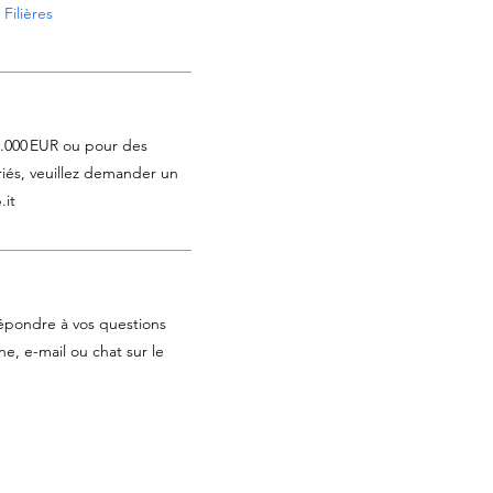
Filières
1.000 EUR ou pour des
iés, veuillez demander un
.it
épondre à vos questions
e, e-mail ou chat sur le