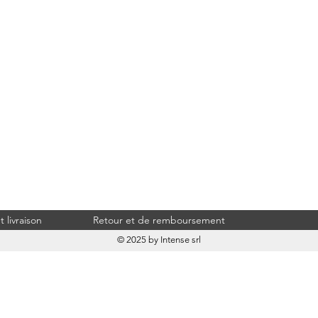
 livraison
Retour et de remboursement
© 2025 by Intense srl