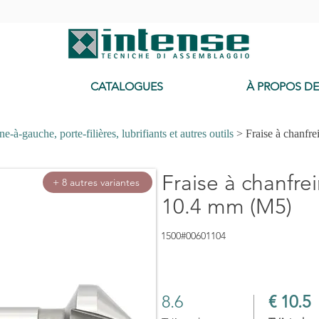
-
CATALOGUES
À PROPOS D
e-à-gauche, porte-filières, lubrifiants et autres outils
> Fraise à chanfre
Fraise à chanfrei
+ 8 autres variantes
10.4 mm (M5)
1500#00601104
8.6
€ 10.5