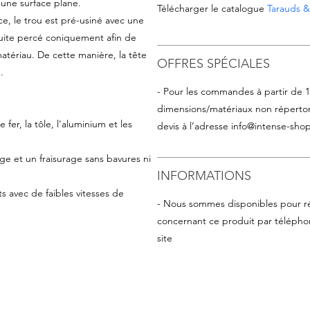
 une surface plane.
Télécharger le catalogue
Tarauds & 
ièce, le trou est pré-usiné avec une
nsuite percé coniquement afin de
 matériau. De cette manière, la tête
OFFRES SPÉCIALES
.
- Pour les commandes à partir de 
dimensions/matériaux non répertor
e fer, la tôle, l'aluminium et les
devis à l’adresse
info@intense-shop
ge et un fraisurage sans bavures ni
INFORMATIONS
ts avec de faibles vitesses de
- Nous sommes disponibles pour r
concernant ce produit par téléphon
site