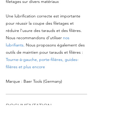
filetages sur divers matériaux
Une lubrification correcte est importante
pour réussir la coupe des filetages et
réduire l'usure des tarauds et des filières.
Nous recommandons d'utiliser
nos
lubrifiants
. Nous proposons également des
outils de maintien pour tarauds et filières :
Tourne-à-gauche, porte-filières, guides-
filières et plus encore
Marque : Baer Tools (Germany)
DOCUMENTATION
Voir
fiche technique du produit
Télécharger le
catalogue Tarauds & Filières