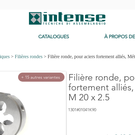
-
CATALOGUES
À PROPOS D
iques
>
Filières rondes
> Filière ronde, pour aciers fortement alliés, Mé
Filière ronde, po
+ 15 autres variantes
fortement alliés
M 20 x 2.5
1301#01041K90