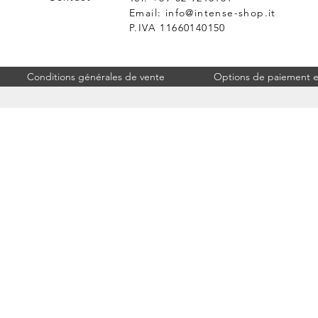
Email:
info@intense-shop.it
P.IVA 11660140150
Conditions générales de vente
Options de paiement et