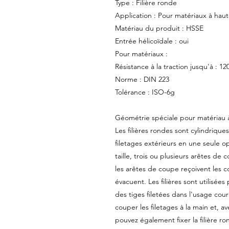
Type : Filière ronde
Application : Pour matériaux à haut
Matériau du produit : HSSE
Entrée hélicoïdale : oui
Pour matériaux :
Résistance à la traction jusqu'à : 
Norme : DIN 223
Tolérance : ISO-6g
Géométrie spéciale pour matériau à
Les filières rondes sont cylindriques
filetages extérieurs en une seule op
taille, trois ou plusieurs arêtes de c
les arêtes de coupe reçoivent les c
évacuent. Les filières sont utilisée
des tiges filetées dans l'usage coura
couper les filetages à la main et, av
pouvez également fixer la filière r