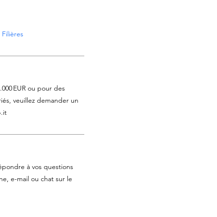
Filières
1.000 EUR ou pour des
iés, veuillez demander un
.it
épondre à vos questions
e, e-mail ou chat sur le