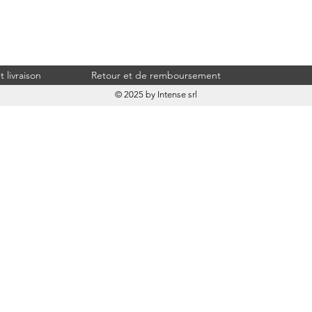
 livraison
Retour et de remboursement
© 2025 by Intense srl