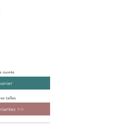
e
rs ouvrés
panier
s tailles
ariantes >>