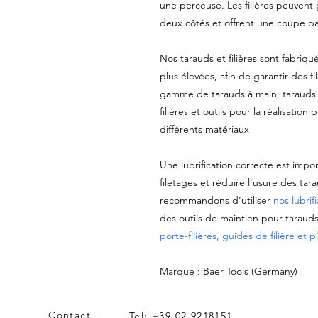
une perceuse. Les filières peuvent 
deux côtés et offrent une coupe par
Nos tarauds et filières sont fabriqu
plus élevées, afin de garantir des f
gamme de tarauds à main, tarauds m
filières et outils pour la réalisation
différents matériaux
Une lubrification correcte est impo
filetages et réduire l'usure des tara
recommandons d'utiliser
nos lubrif
des outils de maintien pour tarauds 
porte-filières, guides de filière et 
Marque : Baer Tools (Germany)
Contact
Tel: +39 02 9218151