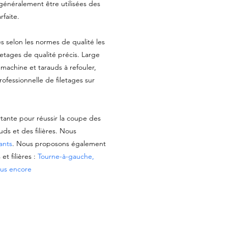
généralement être utilisées des
faite.
és selon les normes de qualité les
iletages de qualité précis. Large
achine et tarauds à refouler,
 professionnelle de filetages sur
rtante pour réussir la coupe des
uds et des filières. Nous
iants
. Nous proposons également
et filières :
Tourne-à-gauche,
plus encore