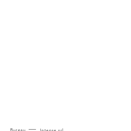
Bureau
Intense srl,