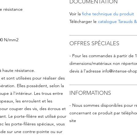
DOCUMENTATION
e résistance
Voir la
fiche technique du produit
Télécharger le
catalogue Tarauds & 
1200 N/mm2
OFFRES SPÉCIALES
- Pour les commandes à partir de 
dimensions/matériaux non répertor
 haute résistance.
devis à l’adresse
info@intense-shop
 et sont utilisées pour réaliser des
ération. Elles possèdent, selon la
INFORMATIONS
oupe à l'intérieur. Les trous entre
opeaux, les enroulent et les
- Nous sommes disponibles pour r
s pour couper des vis, des écrous et
concernant ce produit par téléphon
nt. Le porte-filière est utilisé pour
site
ec les porte-filières spéciaux, vous
onde sur une contre-pointe ou sur