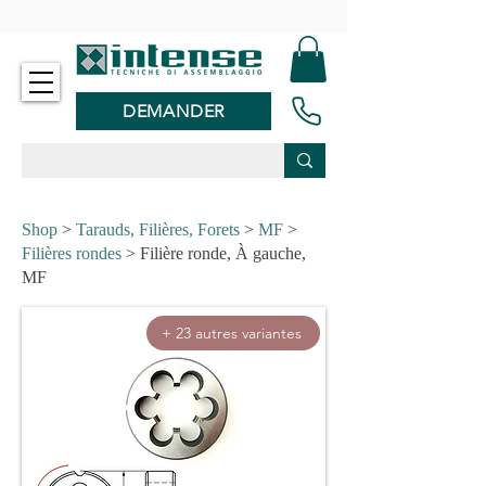
-
DEMANDER
Shop
>
Tarauds, Filières, Forets
>
MF
>
Filières rondes
> Filière ronde, À gauche,
MF
+ 23 autres variantes