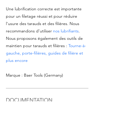
Une lubrification correcte est importante
pour un filetage réussi et pour réduire
l’usure des tarauds et des filières. Nous
recommandons d’utiliser
nos lubrifiants
.
Nous proposons également des outils de
maintien pour tarauds et filières :
Tourne-à-
gauche, porte-filières, guides de filière et
plus encore
Marque : Baer Tools (Germany)
DOCUMENTATION
Voir
fiche technique du produit
Télécharger
catalogue Tarauds & Filières