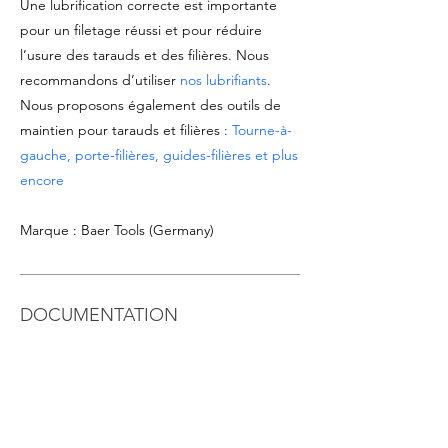
Une lubrification correcte est importante
pour un filetage réussi et pour réduire
l’usure des tarauds et des filières. Nous
recommandons d’utiliser
nos lubrifiants
.
Nous proposons également des outils de
maintien pour tarauds et filières :
Tourne-à-
gauche, porte-filières, guides-filières et plus
encore
Marque : Baer Tools (Germany)
DOCUMENTATION
Voir la
fiche technique du produit
Télécharger le
catalogue Tarauds & Filières