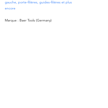
gauche, porte-filières, guides-filières et plus
encore
Marque : Baer Tools (Germany)
DOCUMENTATION
Voir la
fiche produit
Télécharger le
catalogue Tarauds & Filières
OFFRES SPÉCIALES
- Pour les commandes à partir de 1.000 EUR
ou pour des dimensions/matériaux non
répertoriés, veuillez demander un devis à
l’adresse
info@intense-shop.it