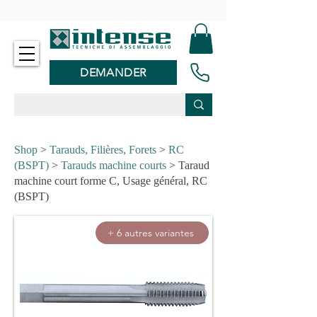
-
DEMANDER
Shop
>
Tarauds, Filières, Forets
>
RC
(BSPT)
>
Tarauds machine courts
> Taraud
machine court forme C, Usage général, RC
(BSPT)
+ 6 autres variantes