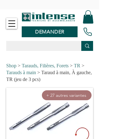
-
DEMANDER
Shop
>
Tarauds, Filières, Forets
>
TR
>
Tarauds à main
> Taraud à main, À gauche,
TR (jeu de 3 pcs)
+ 27 autres variantes