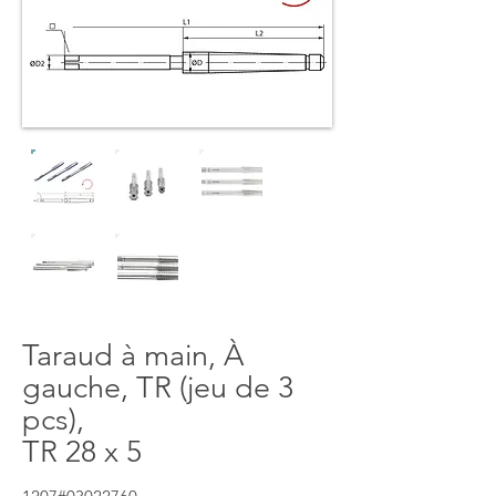
Taraud à main, À
gauche, TR (jeu de 3
pcs),
TR 28 x 5