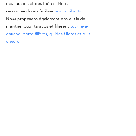
des tarauds et des filières. Nous
recommandons d’utiliser
nos lubrifiants
.
Nous proposons également des outils de
maintien pour tarauds et filières :
tourne-à-
gauche, porte-filières, guides-filières et plus
encore
Marque : Baer Tools (Germany)
DOCUMENTATION
Voir la
fiche technique du produit
Télécharger le
catalogue Tarauds & Filières
OFFRES SPÉCIALES