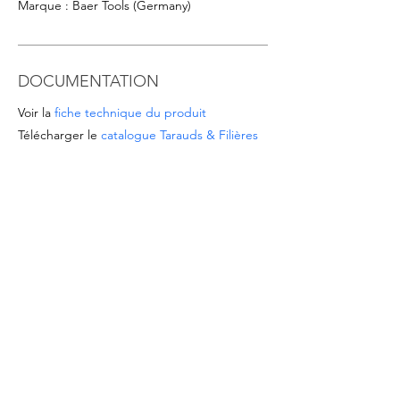
Marque : Baer Tools (Germany)
DOCUMENTATION
Voir la
fiche technique du produit
Télécharger le
catalogue Tarauds & Filières
OFFRES SPÉCIALES
- Pour les commandes à partir de 1.000 EUR
ou pour des dimensions/matériaux non
répertoriés, veuillez demander un devis à
l’adresse
info@intense-shop.it
INFORMATIONS