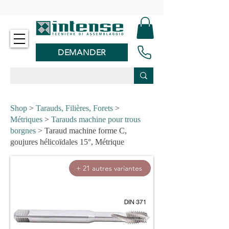
-
DEMANDER
Shop
>
Tarauds, Filières, Forets
>
Métriques
>
Tarauds machine pour trous
borgnes
> Taraud machine forme C,
goujures hélicoïdales 15°, Métrique
+ 21 autres variantes