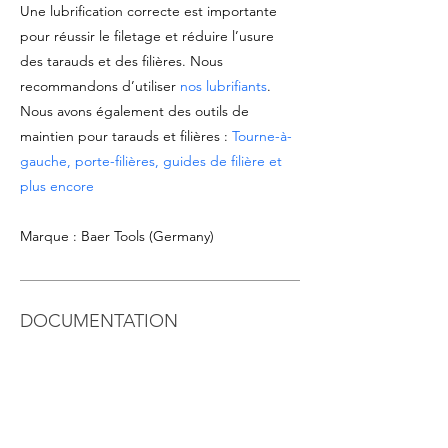
Une lubrification correcte est importante
pour réussir le filetage et réduire l’usure
des tarauds et des filières. Nous
recommandons d’utiliser
nos lubrifiants
.
Nous avons également des outils de
maintien pour tarauds et filières :
Tourne-à-
gauche, porte-filières, guides de filière et
plus encore
Marque : Baer Tools (Germany)
DOCUMENTATION
Voir
fiche technique du produit
Télécharger le
catalogue Tarauds & Filières