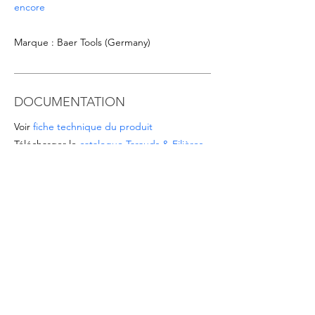
encore
Marque : Baer Tools (Germany)
DOCUMENTATION
Voir
fiche technique du produit
Télécharger le
catalogue Tarauds & Filières
OFFRES SPÉCIALES
- Pour les commandes à partir de 1.000 EUR
ou pour des dimensions/matériaux non
répertoriés, veuillez demander un devis à
l’adresse
info@intense-shop.it