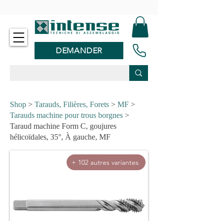
-
DEMANDER
Shop
>
Tarauds, Filières, Forets
>
MF
>
Tarauds machine pour trous borgnes
>
Taraud machine Form C, goujures
hélicoïdales, 35°, À gauche, MF
+ 102 autres variantes