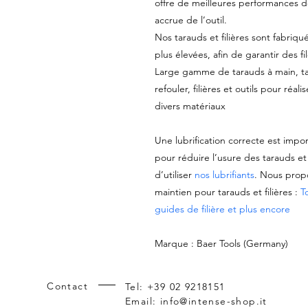
offre de meilleures performances 
accrue de l’outil.
Nos tarauds et filières sont fabriqu
plus élevées, afin de garantir des f
Large gamme de tarauds à main, ta
refouler, filières et outils pour réal
divers matériaux
Une lubrification correcte est impor
pour réduire l’usure des tarauds e
d’utiliser
nos lubrifiants
. Nous prop
maintien pour tarauds et filières :
T
guides de filière et plus encore
Marque : Baer Tools (Germany)
Contact
Tel: +39 02 9218151
Email:
info@intense-shop.it