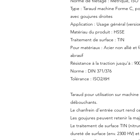
Norme de filetage : Métrique, ISO
Type : Taraud machine Forme C, po
avec goujures droites
Application : Usage général (versi
Matériau du produit : HSSE
Traitement de surface : TIN
Pour matériaux : Acier non allié et 
abrasif
Résistance à la traction jusqu’à : 
Norme : DIN 371/376
Tolérance : ISO2/6H
Taraud pour utilisation sur machin
débouchants.
Le chanfrein d’entrée court rend ce
Les goujures peuvent retenir la ma
Le traitement de surface TIN (nitru
dureté de surface (env. 2300 HV) et 