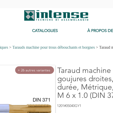
-
CATALOGUES
À PROPOS D
iques
>
Tarauds machine pour trous débouchants et borgnes
> Taraud m
Taraud machine 
+ 26 autres variantes
goujures droites
durée, Métrique
M 6 x 1.0 (DIN 3
1201#05040GY1