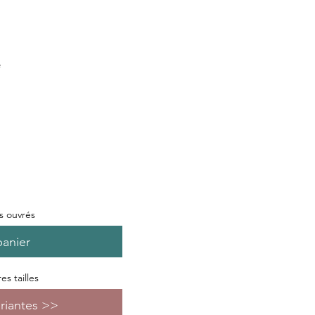
e
rs ouvrés
panier
s tailles
ariantes >>