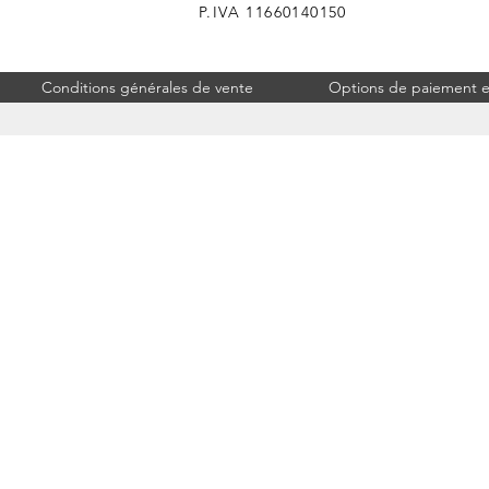
P.IVA 11660140150
Conditions générales de vente
Options de paiement et