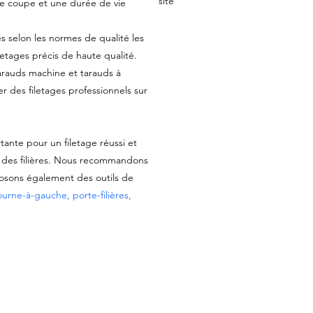
site
de coupe et une durée de vie
és selon les normes de qualité les
iletages précis de haute qualité.
rauds machine et tarauds à
iser des filetages professionnels sur
tante pour un filetage réussi et
t des filières. Nous recommandons
osons également des outils de
ourne-à-gauche, porte-filières,