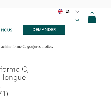
EN
DEMANDER
E NOUS
achine forme C, goujures droites,
forme C,
, longue
,
71)