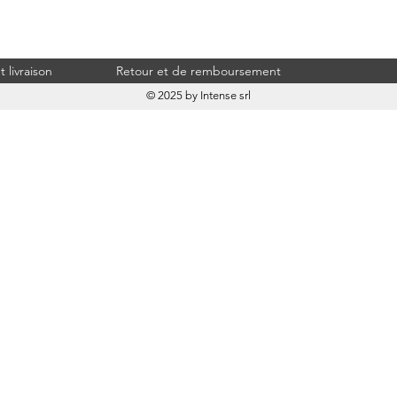
 livraison
Retour et de remboursement
© 2025 by Intense srl