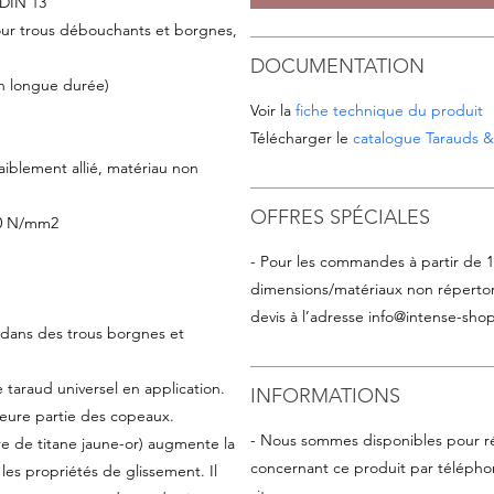
 DIN 13
ur trous débouchants et borgnes,
DOCUMENTATION
on longue durée)
Voir la
fiche technique du produit
Télécharger le
catalogue Tarauds & 
faiblement allié, matériau non
OFFRES SPÉCIALES
900 N/mm2
- Pour les commandes à partir de 
dimensions/matériaux non répertor
devis à l’adresse
info@intense-shop
e dans des trous borgnes et
 taraud universel en application.
INFORMATIONS
jeure partie des copeaux.
- Nous sommes disponibles pour r
re de titane jaune-or) augmente la
concernant ce produit par téléphon
les propriétés de glissement. Il