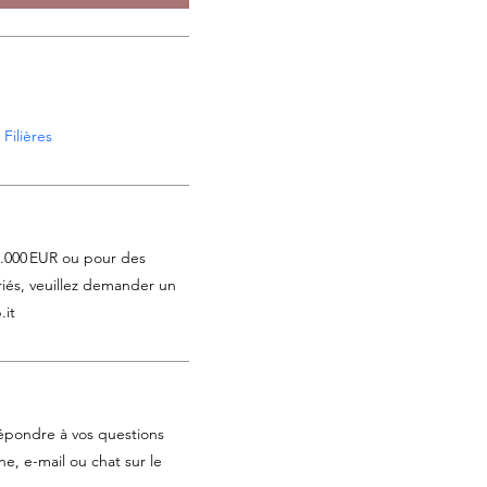
Filières
1.000 EUR ou pour des
iés, veuillez demander un
.it
épondre à vos questions
e, e-mail ou chat sur le