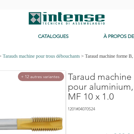
-
CATALOGUES
À PROPOS D
>
Tarauds machine pour trous débouchants
> Taraud machine forme B,
Taraud machine 
+ 12 autres variantes
pour aluminium,
MF 10 x 1.0
1201#04070S24