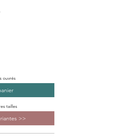
e
rs ouvrés
panier
s tailles
ariantes >>