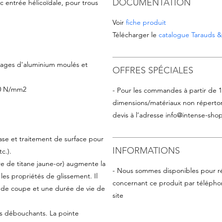
DOCUMENTATION
 entrée hélicoïdale, pour trous
Voir
fiche produit
Télécharger le
catalogue Tarauds & 
liages d'aluminium moulés et
OFFRES SPÉCIALES
900 N/mm2
- Pour les commandes à partir de 
dimensions/matériaux non répertor
devis à l’adresse
info@intense-shop
se et traitement de surface pour
INFORMATIONS
c.).
re de titane jaune-or) augmente la
- Nous sommes disponibles pour r
les propriétés de glissement. Il
concernant ce produit par téléphon
 de coupe et une durée de vie de
site
s débouchants. La pointe