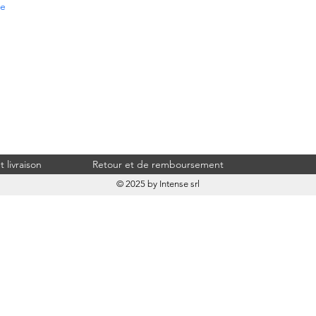
re
 livraison
Retour et de remboursement
© 2025 by Intense srl