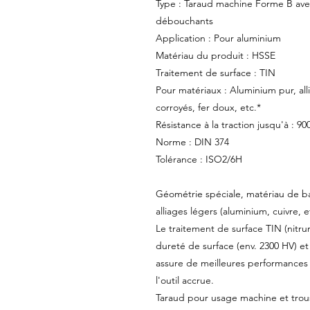
Type : Taraud machine Forme B avec
débouchants
Application : Pour aluminium
Matériau du produit : HSSE
Traitement de surface : TIN
Pour matériaux : Aluminium pur, al
corroyés, fer doux, etc.*
Résistance à la traction jusqu'à : 
Norme : DIN 374
Tolérance : ISO2/6H
Géométrie spéciale, matériau de ba
alliages légers (aluminium, cuivre, et
Le traitement de surface TIN (nitru
dureté de surface (env. 2300 HV) et 
assure de meilleures performances
l'outil accrue.
Taraud pour usage machine et trou