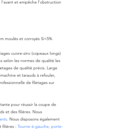
 l'avant et empêche l'obstruction
ium moulés et corroyés Si<5%
lliages cuivre-zinc (copeaux longs)
és selon les normes de qualité les
iletages de qualité précis. Large
achine et tarauds à refouler,
 professionnelle de filetages sur
rtante pour réussir la coupe de
ds et des filières. Nous
iants
. Nous disposons également
filières :
Tourne-à-gauche, porte-