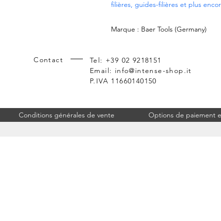
filières, guides-filières et plus enco
Marque : Baer Tools (Germany)
Contact
Tel: +39 02 9218151
Email:
info@intense-shop.it
P.IVA 11660140150
Conditions générales de vente
Options de paiement et