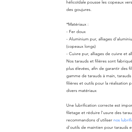
hélicoïdale pousse les copeaux vers
des goujures.
*Matériaux :
- Fer doux
- Aluminium pur, alliages d'alumin
(copeaux longs)
- Cuivre pur, alliages de cuivre et a
Nos tarauds et filières sont fabriqu
plus élevées, afin de garantir des f
gamme de tarauds à main, tarauds m
filières et outils pour la réalisation
divers matériaux
Une lubrification correcte est impo
filetage et réduire l'usure des tarau
recommandons d'utiliser
nos lubrif
d'outils de maintien pour tarauds et 