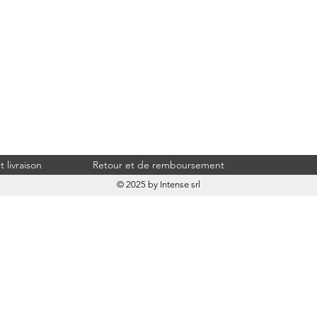
 livraison
Retour et de remboursement
© 2025 by Intense srl