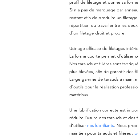
profil de filetage et donne sa forme 
3) n’a pas de marquage par anneau 
restant afin de produire un filetage
répartition du travail entre les deu
d’un filetage droit et propre.
Usinage efficace de filetages intéri
La forme courte permet d’utiliser c
Nos tarauds et filières sont fabriqu
plus élevées, afin de garantir des f
Large gamme de tarauds à main, mach
d’outils pour la réalisation professi
matériaux
Une lubrification correcte est impor
réduire l’usure des tarauds et des
d’utiliser
nos lubrifiants
. Nous prop
maintien pour tarauds et filières :
p