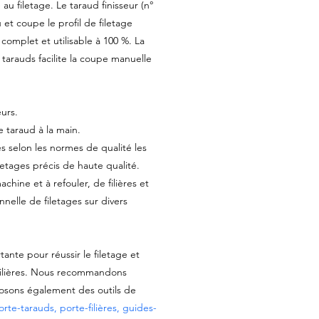
au filetage. Le taraud finisseur (n°
et coupe le profil de filetage
 complet et utilisable à 100 %. La
x tarauds facilite la coupe manuelle
eurs.
e taraud à la main.
és selon les normes de qualité les
iletages précis de haute qualité.
ine et à refouler, de filières et
onnelle de filetages sur divers
tante pour réussir le filetage et
 filières. Nous recommandons
osons également des outils de
orte-tarauds, porte-filières, guides-