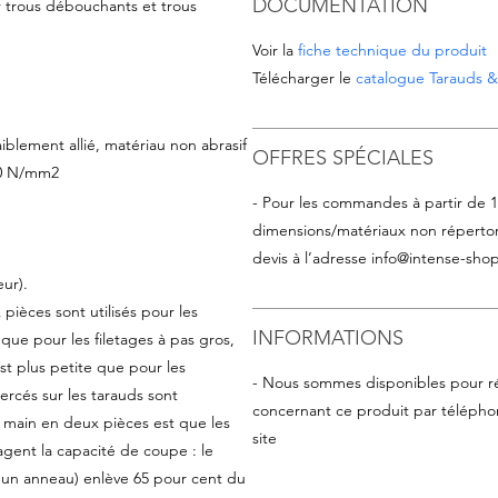
DOCUMENTATION
r trous débouchants et trous
Voir la
fiche technique du produit
Télécharger le
catalogue Tarauds & 
aiblement allié, matériau non abrasif
OFFRES SPÉCIALES
900 N/mm2
- Pour les commandes à partir de 
dimensions/matériaux non répertor
devis à l’adresse
info@intense-shop
ur).
pièces sont utilisés pour les
INFORMATIONS
 que pour les filetages à pas gros,
est plus petite que pour les
- Nous sommes disponibles pour r
xercés sur les tarauds sont
concernant ce produit par téléphon
 main en deux pièces est que les
site
agent la capacité de coupe : le
’un anneau) enlève 65 pour cent du