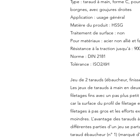
Type : taraud à main, forme C, pou
borgnes, avec goujures droites
Application : usage général
Matière du produit : HSSG
Traitement de surface : non
Pour matériaux : acier non allié et f
Résistance à la traction jusqu’à : 
Norme : DIN 2181
Tolérance : ISO2/6H
Jeu de 2 tarauds (ébaucheur, finisse
Les jeux de tarauds à main en deux 
filetages fins avec un pas plus petit
car la surface du profil de filetage 
filetages à pas gros et les efforts e
moindres. L’avantage des tarauds à
différentes parties d’un jeu se part
taraud ébaucheur (n° 1) (marqué d