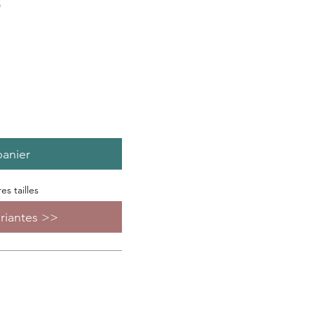
e
panier
s tailles
ariantes >>