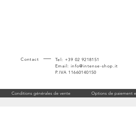
Contact
Tel: +39 02 9218151
Email:
info@intense-shop.it
P.IVA 11660140150
Conditions générales de vente
Options de paiement et