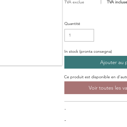
TVA exclue
TVA inclus
Quantité
In stock (pronta consegna)
Ajouter au 
Ce produit est disponible en d'autre
Voir toutes les v
-
-