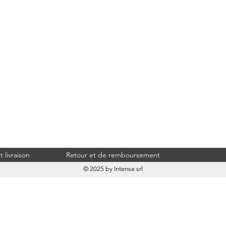
 livraison
Retour et de remboursement
© 2025 by Intense srl