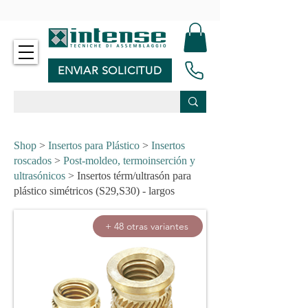
-
ENVIAR SOLICITUD
Shop
>
Insertos para Plástico
>
Insertos
roscados
>
Post-moldeo, termoinserción y
ultrasónicos
> Insertos térm/ultrasón para
plástico simétricos (S29,S30) - largos
+ 48 otras variantes