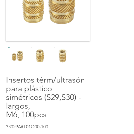
Insertos térm/ultrasón
para plástico
simétricos (S29,S30) -
largos,
M6, 100pcs
33029A#T01O00-100