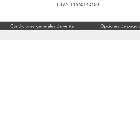
P.IVA 11660140150
Condiciones generales de venta
Opciones de pago y