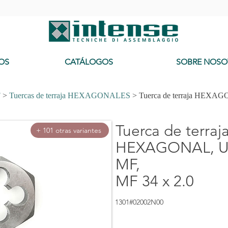
-
OS
CATÁLOGOS
SOBRE NOSO
F
>
Tuercas de terraja HEXAGONALES
> Tuerca de terraja HEXAG
Tuerca de terraj
+ 101 otras variantes
HEXAGONAL, Us
MF,
MF 34 x 2.0
1301#02002N00