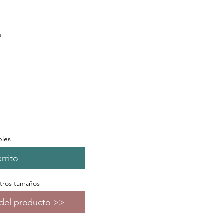
a
bles
rrito
otros tamaños
s del producto >>