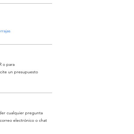
rrajas
R o para
licite un presupuesto
der cualquier pregunta
correo electrónico o chat