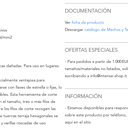
DOCUMENTACIÓN
Ver
ficha de producto
Descargar
catálogo de Machos y Te
ivos
0 N/mm2
OFERTAS ESPECIALES
- Para pedidos a partir de 1.000 EU
scas dañadas. Para uso en lugares
tamaños/materiales no listados, so
escribiendo a
info@intense-shop.it
ecialmente ventajosa para
e con llaves de estrella o fijas, lo
sibles. Esta herramienta de corte
INFORMACIÓN
 el tamaño, tres o más filos de
- Estamos disponibles para respon
tre los filos de corte recogen las
sobre este producto por teléfono, 
Las tuercas terraja hexagonales se
aquí en el sitio
s y varillas roscadas de uso