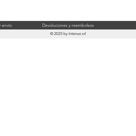
 envío
Devoluciones y reembolsos
© 2025 by Intense srl