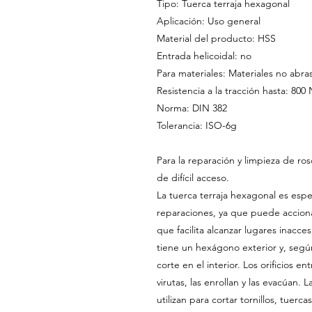
Tipo: Tuerca terraja hexagonal
Aplicación: Uso general
Material del producto: HSS
Entrada helicoidal: no
Para materiales: Materiales no abras
Resistencia a la tracción hasta: 80
Norma: DIN 382
Tolerancia: ISO-6g
Para la reparación y limpieza de ro
de difícil acceso.
La tuerca terraja hexagonal es esp
reparaciones, ya que puede accionars
que facilita alcanzar lugares inacce
tiene un hexágono exterior y, según
corte en el interior. Los orificios en
virutas, las enrollan y las evacúan. 
utilizan para cortar tornillos, tuerca