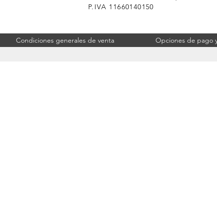
P.IVA 11660140150
Condiciones generales de venta
Opciones de pago y