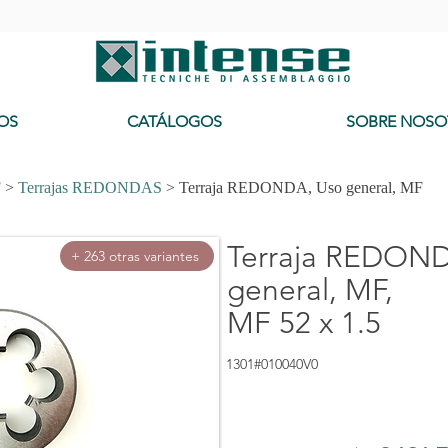
-
OS
CATÁLOGOS
SOBRE NOSO
F
>
Terrajas REDONDAS
> Terraja REDONDA, Uso general, MF
Terraja REDOND
+ 263 otras variantes
general, MF,
MF 52 x 1.5
1301#010040V0