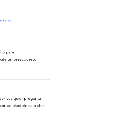
rrajas
R o para
licite un presupuesto
der cualquier pregunta
correo electrónico o chat