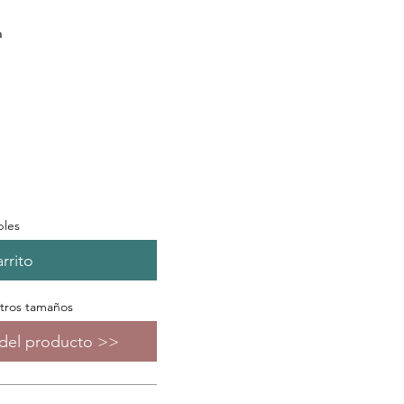
a
bles
rrito
otros tamaños
s del producto >>