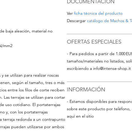
DOCUMENTACIÓN
Ver
ficha técnica del producto
Descargar
catálogo de Machos & Te
de baja aleación, material no
OFERTAS ESPECIALES
0 N/mm2
- Para pedidos a partir de 1.000 EU
tamaños/materiales no listados, so
escribiendo a
info@intense-shop.it
y se utilizan para realizar roscas
Tienen, según el tamaño, tres o más
INFORMACIÓN
ficios entre los filos de corte reciben
n. Las terrajas se utilizan para cortar
- Estamos disponibles para respon
 de uso cotidiano. El portaterrajas
sobre este producto por teléfono, 
ano y, con los portaterrajas
aquí en el sitio
la terraja redonda a un contrapunto
terrajas pueden utilizarse por ambos