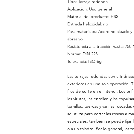
Tipo: Terraja redonda
Aplicación: Uso general
Material del producto: HSS
Entrada helicoidal: no
Para materiales: Acero no aleado y 
abrasivo
Resistencia a la tracción hasta: 75
Norma: DIN 223
Tolerancia: ISO-6g
Las terrajas redondas son cilíndricas 
exteriores en una sola operación. 
filos de corte en el interior. Los ori
las virutas, las enrollan y las expulsa
tornillos, tuercas y varillas roscadas
se utiliza para cortar las roscas a m
especiales, también se puede fijar 
o a un taladro. Por lo general, las 