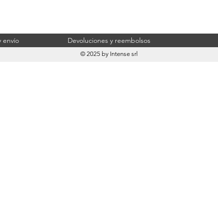
 envío
Devoluciones y reembolsos
© 2025 by Intense srl