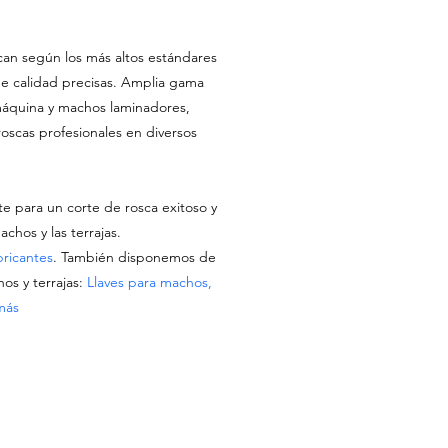
can según los más altos estándares
de calidad precisas. Amplia gama
áquina y machos laminadores,
roscas profesionales en diversos
te para un corte de rosca exitoso y
chos y las terrajas.
bricantes
. También disponemos de
os y terrajas:
Llaves para machos,
 más