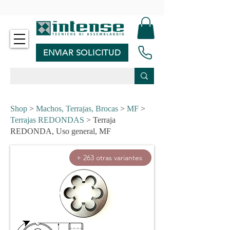
-
ENVIAR SOLICITUD
Shop
>
Machos, Terrajas, Brocas
>
MF
>
Terrajas REDONDAS
> Terraja
REDONDA, Uso general, MF
+ 263 otras variantes