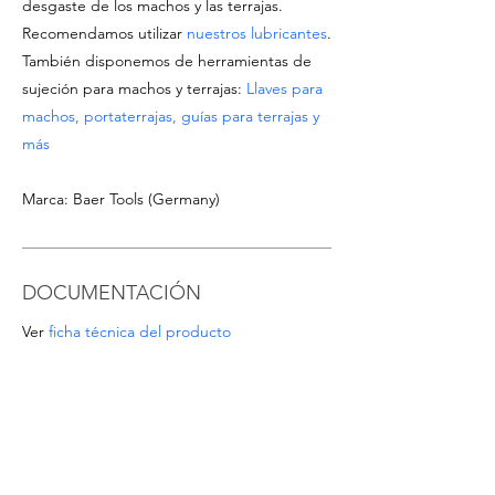
desgaste de los machos y las terrajas.
Recomendamos utilizar
nuestros lubricantes
.
También disponemos de herramientas de
sujeción para machos y terrajas:
Llaves para
machos, portaterrajas, guías para terrajas y
más
Marca: Baer Tools (Germany)
DOCUMENTACIÓN
Ver
ficha técnica del producto
Descargar
catálogo de Machos & Terrajas
OFERTAS ESPECIALES