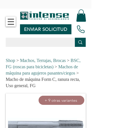
-
ENVIAR SOLICITUD
Shop
>
Machos, Terrajas, Brocas
>
BSC,
FG (roscas para bicicletas)
>
Machos de
máquina para agujeros pasantes/ciegos
>
Macho de máquina Form C, ranura recta,
Uso general, FG
+ 9 otras variantes