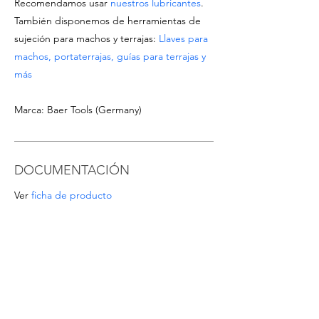
Recomendamos usar
nuestros lubricantes
.
También disponemos de herramientas de
sujeción para machos y terrajas:
Llaves para
machos, portaterrajas, guías para terrajas y
más
Marca: Baer Tools (Germany)
DOCUMENTACIÓN
Ver
ficha de producto
Descargar
catálogo de machos y terrajas
OFERTAS ESPECIALES
- Para pedidos a partir de 1.000 EUR o para