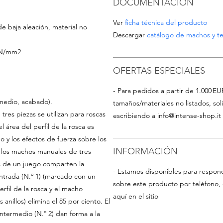
DOCUMENTACIÓN
Ver
ficha técnica del producto
de baja aleación, material no
Descargar
catálogo de machos y te
0 N/mm2
OFERTAS ESPECIALES
- Para pedidos a partir de 1.000 EU
medio, acabado).
tamaños/materiales no listados, so
res piezas se utilizan para roscas
escribiendo a
info@intense-shop.it
 área del perfil de la rosca es
o y los efectos de fuerza sobre los
INFORMACIÓN
 los machos manuales de tres
es de un juego comparten la
- Estamos disponibles para respon
ntrada (N.º 1) (marcado con un
sobre este producto por teléfono, 
perfil de la rosca y el macho
aquí en el sitio
anillos) elimina el 85 por ciento. El
ntermedio (N.º 2) dan forma a la