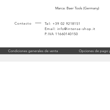
Marca: Baer Tools (Germany)
Contacto
Tel: +39 02 9218151
Email:
info@intense-shop.it
P.IVA 11660140150
Condiciones generales de venta
Opciones de pago y