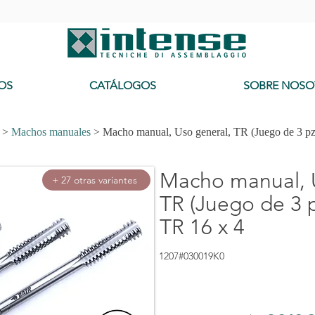
-
OS
CATÁLOGOS
SOBRE NOSO
>
Machos manuales
> Macho manual, Uso general, TR (Juego de 3 pz
Macho manual, 
+ 27 otras variantes
TR (Juego de 3 p
TR 16 x 4
1207#030019K0