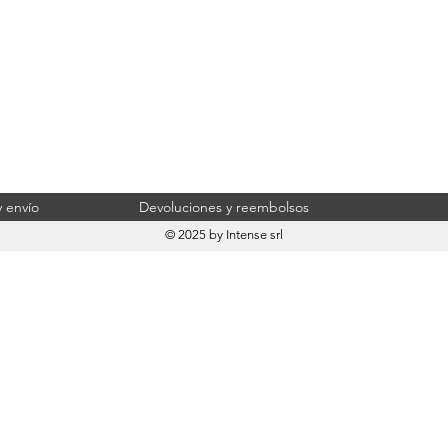
 envío
Devoluciones y reembolsos
© 2025 by Intense srl