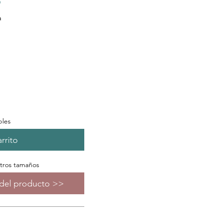
a
bles
rrito
otros tamaños
s del producto >>