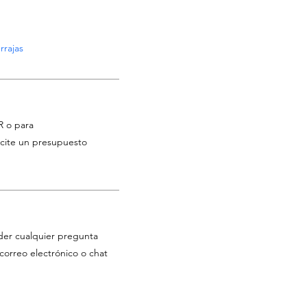
rrajas
R o para
licite un presupuesto
der cualquier pregunta
correo electrónico o chat