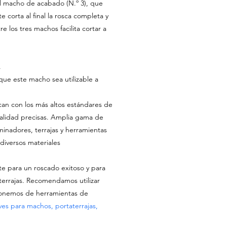
 el macho de acabado (N.º 3), que
e corta al final la rosca completa y
tre los tres machos facilita cortar a
.
que este macho sea utilizable a
can con los más altos estándares de
calidad precisas. Amplia gama de
inadores, terrajas y herramientas
 diversos materiales
te para un roscado exitoso y para
terrajas. Recomendamos utilizar
ponemos de herramientas de
ves para machos, portaterrajas,