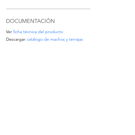
DOCUMENTACIÓN
Ver
ficha técnica del producto
Descargar
catálogo de machos y terrajas
OFERTAS ESPECIALES
- Para pedidos a partir de 1.000 EUR o para
tamaños/materiales no listados, solicite un
presupuesto escribiendo a
info@intense-
shop.it
INFORMACIÓN