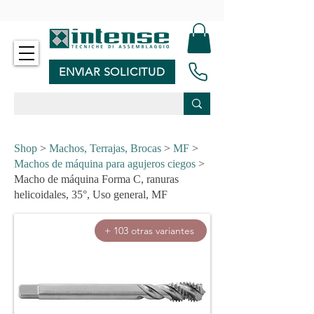
-
ENVIAR SOLICITUD
Shop
>
Machos, Terrajas, Brocas
>
MF
>
Machos de máquina para agujeros ciegos
>
Macho de máquina Forma C, ranuras
helicoidales, 35°, Uso general, MF
+ 103 otras variantes