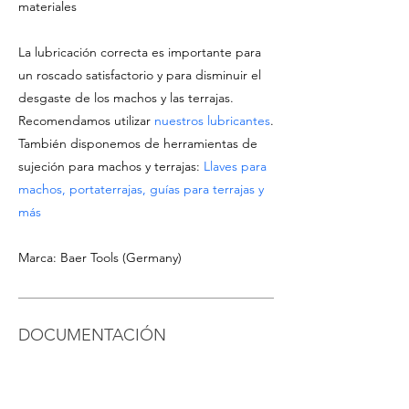
materiales
La lubricación correcta es importante para
un roscado satisfactorio y para disminuir el
desgaste de los machos y las terrajas.
Recomendamos utilizar
nuestros lubricantes
.
También disponemos de herramientas de
sujeción para machos y terrajas:
Llaves para
machos, portaterrajas, guías para terrajas y
más
Marca: Baer Tools (Germany)
DOCUMENTACIÓN
Ver
ficha técnica del producto
Descargar
catálogo de Machos & Terrajas