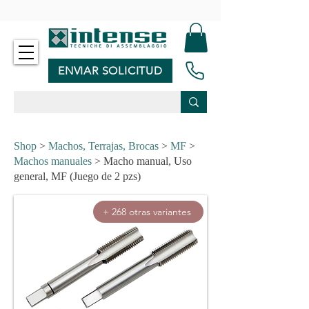
-
ENVIAR SOLICITUD
Shop
>
Machos, Terrajas, Brocas
>
MF
>
Machos manuales
> Macho manual, Uso
general, MF (Juego de 2 pzs)
+ 268 otras variantes