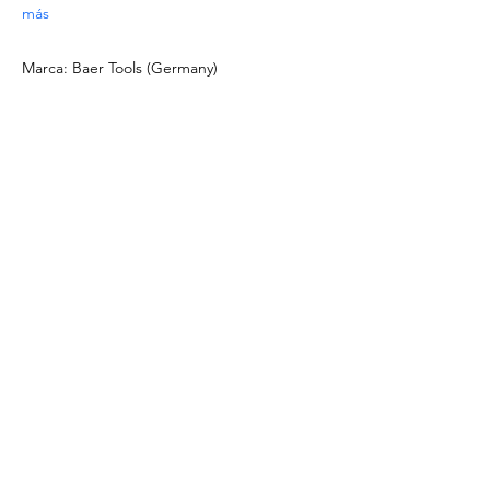
más
Marca: Baer Tools (Germany)
DOCUMENTACIÓN
Ver
ficha técnica del producto
Descargar
catálogo de Machos & Terrajas
OFERTAS ESPECIALES
- Para pedidos a partir de 1.000 EUR o para
tamaños/materiales no listados, solicite un
presupuesto escribiendo a
info@intense-
shop.it